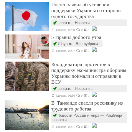
Посол заявил об усилении
поддержки Украины со стороны
одного государства
Lenta.ru : Новости...
Сегодня, 06:59
0
1
5 правил доброго утра
7days.ru - Все рубрики...
Сегодня, 06:57
0
1
Координатора протестов в
поддержку экс-министра обороны
Украины поймали и отправили в
ВСУ
Lenta.ru : Новости...
Сегодня, 06:56
0
1
В Таиланде спасли россиянку из
трудового рабства
Новости России и мира — Рамблер/
новости...
Сегодня, 06:51
0
1