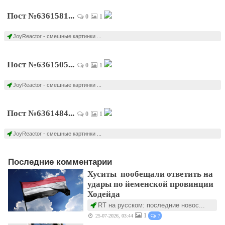
Пост №6361581...
0
1
JoyReactor - смешные картинки ...
Пост №6361505...
0
1
JoyReactor - смешные картинки ...
Пост №6361484...
0
1
JoyReactor - смешные картинки ...
Последние комментарии
Хуситы пообещали ответить на
удары по йеменской провинции
Ходейда
RT на русском: последние новос...
1
25-07-2026, 03:44
7