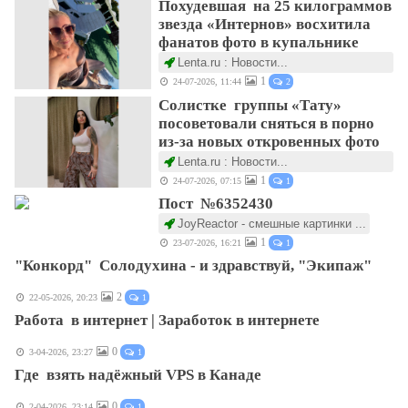
Похудевшая на 25 килограммов
звезда «Интернов» восхитила
фанатов фото в купальнике
Lenta.ru : Новости...
1
24-07-2026, 11:44
2
Солистке группы «Тату»
посоветовали сняться в порно
из-за новых откровенных фото
Lenta.ru : Новости...
1
24-07-2026, 07:15
1
Пост №6352430
JoyReactor - смешные картинки ...
1
23-07-2026, 16:21
1
"Конкорд" Солодухина - и здравствуй, "Экипаж"
2
22-05-2026, 20:23
1
Работа в интернет | Заработок в интернете
0
3-04-2026, 23:27
1
Где взять надёжный VPS в Канаде
0
2-04-2026, 23:14
1