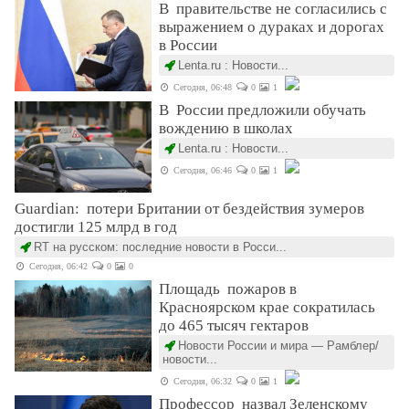
В правительстве не согласились с
выражением о дураках и дорогах
в России
Lenta.ru : Новости...
Сегодня, 06:48
0
1
В России предложили обучать
вождению в школах
Lenta.ru : Новости...
Сегодня, 06:46
0
1
Guardian: потери Британии от бездействия зумеров
достигли 125 млрд в год
RT на русском: последние новости в Росси...
Сегодня, 06:42
0
0
Площадь пожаров в
Красноярском крае сократилась
до 465 тысяч гектаров
Новости России и мира — Рамблер/
новости...
Сегодня, 06:32
0
1
Профессор назвал Зеленскому