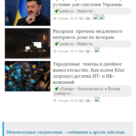
условие для спасения Украины
Lenta.ru : Новости...
Сегодня, 06:29
0
1
Раскрыта причина медленного
интернета дома по вечерам
Lenta.ru : Новости...
Сегодня, 06:15
0
1
Украденные токены и двойное
вымогательство. Как взлом Klue
затронул десятки ИТ- и ИБ-
компаний
«Хакер» - Безопасность и Взлом
(xakep.ru...
Сегодня, 04:30
0
1
Моментальные уведомления – сообщения и другие действия.