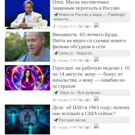
Отец Маска посоветовал
знакомым переехать в Россию
Новости России и мира — Рамблер/
новости...
Сегодня, 07:21
0
1
Внешность 62-летнего Брэда
Питта на видео со съемки нового
фильма обсудили в сети
Lenta.ru : Новости...
Сегодня, 07:00
0
1
Гороскоп на рабочую неделю с 10
по 14 августа: кому — бонус от
начальства, а кому — ошибки из-
за страхов
7days.ru - Все рубрики...
Сегодня, 07:00
0
1
Дело об НЛО в 1963 году: почему
оно всплыло в США сейчас?
Русская весна...
Сегодня, 07:00
0
1