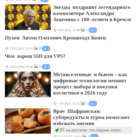
Звезды поздравят легендарного
композитора Александра
Зацепина с 100-летием в Кремле
1
6-03-2026, 12:08
1
Пухов Антон Олегович Кронштадт Конец
0
23-01-2026, 23:10
1
Чем хорош SSD для VPS?
0
16-01-2026, 18:40
2
Метавселенные и бьюти – как
цифровые технологии меняют
процесс выбора и покупки
косметики в 2026 году
1
1-01-2026, 23:12
1
Врач Шафранская:
субпродукты и хурма помогают
избежать анемии
RT на русском: последние новос...
1
15-12-2025, 14:10
1