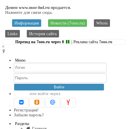
Домен
www.mor-hol.ru
продается.
Нажмите для связи сюда
.
Информация
Новости (7ooo.ru)
Whois
Links
История сайта
Переход на 7ooo.ru через
7
| Реклама сайта
7ooo.ru
^
Ў
Меню
или войти через
Регистрация!
Забыли пароль?
Разделы
Главная