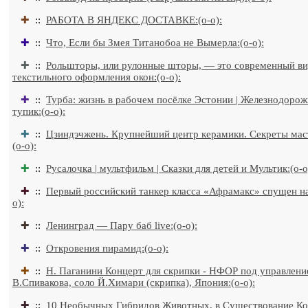
✚
::
РАБОТА В ЯНДЕКС ДОСТАВКЕ:(o-o):
✚
::
Что, Если бы Змея Титанобоа не Вымерла:(o-o):
✚
::
Рольшторы, или рулонные шторы, — это современный в
текстильного оформления окон:(o-o):
✚
::
Турба: жизнь в рабочем посёлке Эстонии | Железнодоро
тупик:(o-o):
✚
::
Цзиндэчжень. Крупнейший центр керамики. Секреты маст
(o-o):
✚
::
Русалочка | мультфильм | Сказки для детей и Мультик:(o-o
✚
::
Первый российский танкер класса «Афрамакс» спущен на
o):
✚
::
Ленинград — Пару баб live:(o-o):
✚
::
Откровения пирамид:(o-o):
✚
::
Н. Паганини Концерт для скрипки - НФОР под управлен
В.Спивакова, соло Й.Химари (скрипка), Япония:(o-o):
✚
::
10 Необычных Гибридов Животных, в Существование К