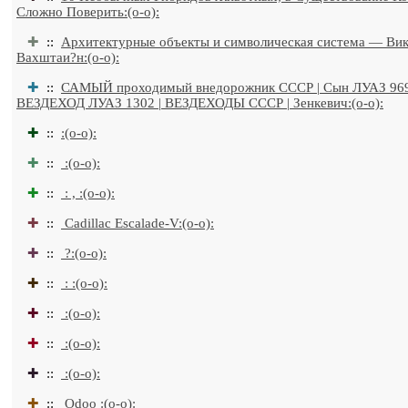
Сложно Поверить:(o-o):
✚
::
Архитектурные объекты и символическая система — Ви
Вахштаи?н:(o-o):
✚
::
САМЫЙ проходимый внедорожник СССР | Сын ЛУАЗ 96
ВЕЗДЕХОД ЛУАЗ 1302 | ВЕЗДЕХОДЫ СССР | Зенкевич:(o-o):
✚
::
:(o-o):
✚
::
:(o-o):
✚
::
: , :(o-o):
✚
::
Cadillac Escalade-V:(o-o):
✚
::
?:(o-o):
✚
::
: :(o-o):
✚
::
:(o-o):
✚
::
:(o-o):
✚
::
:(o-o):
✚
::
Odoo :(o-o):