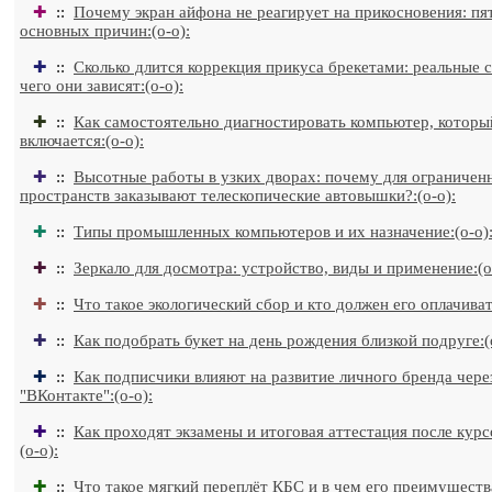
✚
::
Почему экран айфона не реагирует на прикосновения: пя
основных причин:(o-o):
✚
::
Сколько длится коррекция прикуса брекетами: реальные с
чего они зависят:(o-o):
✚
::
Как самостоятельно диагностировать компьютер, которы
включается:(o-o):
✚
::
Высотные работы в узких дворах: почему для ограничен
пространств заказывают телескопические автовышки?:(o-o):
✚
::
Типы промышленных компьютеров и их назначение:(o-o)
✚
::
Зеркало для досмотра: устройство, виды и применение:(o
✚
::
Что такое экологический сбор и кто должен его оплачивать
✚
::
Как подобрать букет на день рождения близкой подруге:(
✚
::
Как подписчики влияют на развитие личного бренда чере
"ВКонтакте":(o-o):
✚
::
Как проходят экзамены и итоговая аттестация после курсо
(o-o):
✚
::
Что такое мягкий переплёт КБС и в чем его преимущества