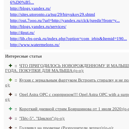
6%D0%B5...
http://blogs.yandex.ru/
http://sites.utoronto.ca/tsq/29/biryukov29.shtml
http://out.7ooo.ru/?url=http://yandex.ru/clck/jsredir?from=y...
http://blogs.yandex.ru/services/
http://4put.ru/
http://lib.cbs-orsk.ru/index.php?option=com_irbis&Itemid=190...
http://www.watermelons.ru/
Интересные статьи
✚
::
ЧТО ПРИГОДИЛОСЬ НОВОРОЖДЕННОМУ И МАЛЫШ
ГОДА. ПОКУПКИ ДЛЯ МАЛЫША:(o-o):
✚
::
Кухня с зеркальным фартуком Встроить стиралку и не по
o):
✚
::
Opel Astra OPC с сюрпризом!!! Opel Astra OPC with a surpri
o):
✚
::
Короткий дневной стрим Бояршинова от 1 июля 2020:(o-o
✚
::
"Пёс-5". "Циклоп":(o-o):
✚
::
Голливуд на проверке (Разрушители легенд):(o-o):