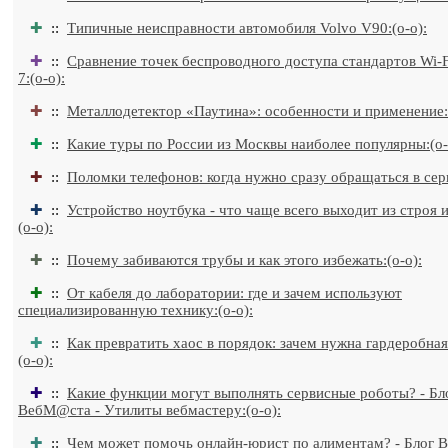
✚
::
Типичные неисправности автомобиля Volvo V90:(o-o):
✚
::
Сравнение точек беспроводного доступа стандартов Wi-Fi
7:(o-o):
✚
::
Металлодетектор «Паутина»: особенности и применение:(
✚
::
Какие туры по России из Москвы наиболее популярны:(o-
✚
::
Поломки телефонов: когда нужно сразу обращаться в серв
✚
::
Устройство ноутбука - что чаще всего выходит из строя 
(o-o):
✚
::
Почему забиваются трубы и как этого избежать:(o-o):
✚
::
От кабеля до лаборатории: где и зачем используют
специализированную технику:(o-o):
✚
::
Как превратить хаос в порядок: зачем нужна гардеробная
(o-o):
✚
::
Какие функции могут выполнять сервисные роботы? - Бл
ВебМ@ста - Утилиты вебмастеру:(o-o):
✚
::
Чем может помочь онлайн-юрист по алиментам? - Блог