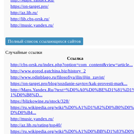
http://Maps.Yandex.Ru/
https://on-target.pro/
http://az.lib.ru/
http://lib.cbs-orsk.ru/
http://music.yandex.ru/
Полный список ссылающихся сайтов
Случайные ссылки
Ссылка
http://cbs-orsk.ru/index.php?option=com_content&view=article...
http://www.gorod.gatchina.biz/history_2
http://www.odinblago.ru/filosofiya/ilin/iljin_zavist/
https://on-target.pro/blog/sozdanie-saytov/kak-provesti-mark...
http://Maps.Yandex.Ru/?text=%D0%A0%D0%BE%D1%81%D1
1%D0%B8%D...
https://blizkowine.ru/stock/328/
https://ru.wikipedia.org/wiki/%D0%A1%D1%82%D0%B0%D0
D%D0%B4...
http://music.yandex.ru/
http://az.lib.ru/rating/top40/
https://ru.wikipedia.org/wiki/%D0%A1%D0%BB%D1%83%D0