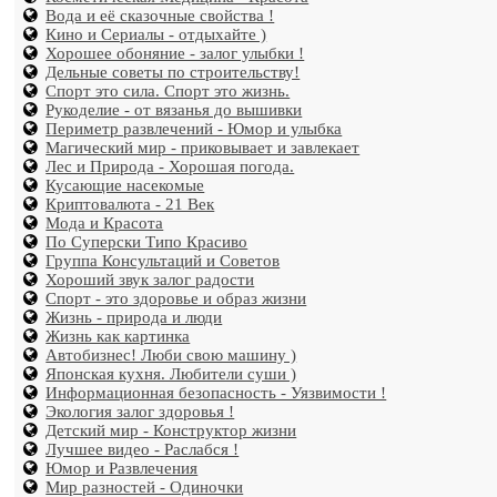
Вода и её сказочные свойства !
Кино и Сериалы - отдыхайте )
Хорошее обоняние - залог улыбки !
Дельные советы по строительству!
Спорт это сила. Спорт это жизнь.
Рукоделие - от вязанья до вышивки
Периметр развлечений - Юмор и улыбка
Магический мир - приковывает и завлекает
Лес и Природа - Хорошая погода.
Кусающие насекомые
Криптовалюта - 21 Век
Мода и Красота
По Суперски Типо Красиво
Группа Консультаций и Советов
Хороший звук залог радости
Спорт - это здоровье и образ жизни
Жизнь - природа и люди
Жизнь как картинка
Автобизнес! Люби свою машину )
Японская кухня. Любители суши )
Информационная безопасность - Уязвимости !
Экология залог здоровья !
Детский мир - Конструктор жизни
Лучшее видео - Раслабся !
Юмор и Развлечения
Мир разностей - Одиночки