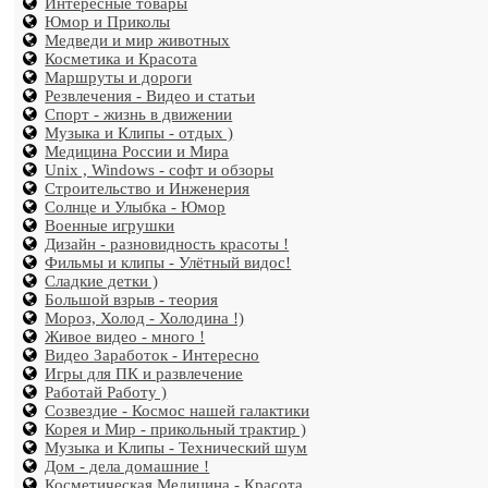
Интересные товары
Юмор и Приколы
Медведи и мир животных
Косметика и Красота
Маршруты и дороги
Резвлечения - Видео и статьи
Спорт - жизнь в движении
Музыка и Клипы - отдых )
Медицина России и Мира
Unix , Windows - софт и обзоры
Строительство и Инженерия
Солнце и Улыбка - Юмор
Военные игрушки
Дизайн - разновидность красоты !
Фильмы и клипы - Улётный видос!
Сладкие детки )
Большой взрыв - теория
Мороз, Холод - Холодина !)
Живое видео - много !
Видео Заработок - Интересно
Игры для ПК и развлечение
Работай Работу )
Созвездие - Космос нашей галактики
Корея и Мир - прикольный трактир )
Музыка и Клипы - Технический шум
Дом - дела домашние !
Косметическая Медицина - Красота