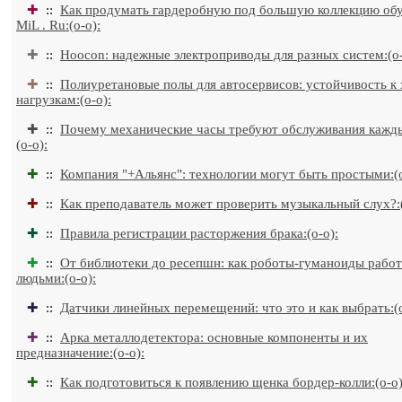
✚
::
Как продумать гардеробную под большую коллекцию обув
MiL . Ru:(o-o):
✚
::
Hoocon: надежные электроприводы для разных систем:(o-
✚
::
Полиуретановые полы для автосервисов: устойчивость к
нагрузкам:(o-o):
✚
::
Почему механические часы требуют обслуживания кажды
(o-o):
✚
::
Компания "+Альянс": технологии могут быть простыми:(o
✚
::
Как преподаватель может проверить музыкальный слух?:(
✚
::
Правила регистрации расторжения брака:(o-o):
✚
::
От библиотеки до ресепшн: как роботы-гуманоиды работ
людьми:(o-o):
✚
::
Датчики линейных перемещений: что это и как выбрать:(o
✚
::
Арка металлодетектора: основные компоненты и их
предназначение:(o-o):
✚
::
Как подготовиться к появлению щенка бордер-колли:(o-o)