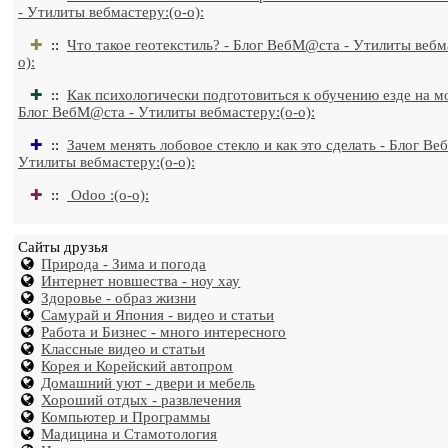
- Утилиты вебмастеру:(o-o):
✚
::
Что такое геотекстиль? - Блог ВебМ@ста - Утилиты вебм
o):
✚
::
Как психологически подготовиться к обучению езде на м
Блог ВебМ@ста - Утилиты вебмастеру:(o-o):
✚
::
Зачем менять лобовое стекло и как это сделать - Блог В
Утилиты вебмастеру:(o-o):
✚
::
Odoo :(o-o):
Сайты друзья
Природа - Зима и погода
Интернет новшества - ноу хау
Здоровье - образ жизни
Самурай и Япония - видео и статьи
Работа и Бизнес - много интересного
Классные видео и статьи
Корея и Корейский автопром
Домашний уют - двери и мебель
Хороший отдых - развлечения
Компьютер и Программы
Мадицина и Стамотология