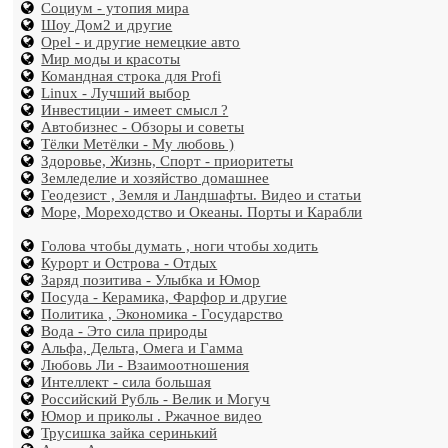
Социум - утопия мира
Шоу Дом2 и другие
Opel - и другие немецкие авто
Мир моды и красоты
Командная строка для Profi
Linux - Лучший выбор
Инвестиции - имеет смысл ?
Автобизнес - Обзоры и советы
Тёлки Метёлки - Му любовь )
Здоровье, Жизнь, Спорт - приоритеты
Земледелие и хозяйство домашнее
Геодезист , Земля и Ландшафты. Видео и статьи
Море, Мореходство и Океаны. Порты и Карабли
Голова чтобы думать , ноги чтобы ходить
Курорт и Острова - Отдых
Заряд позитива - Улыбка и Юмор
Посуда - Керамика, Фарфор и другие
Политика , Экономика - Государство
Вода - Это сила природы
Альфа, Дельта, Омега и Гамма
Любовь Ли - Взаимоотношения
Интеллект - сила большая
Российский Рубль - Велик и Могуч
Юмор и приколы . Ржачное видео
Трусишка зайка серинький