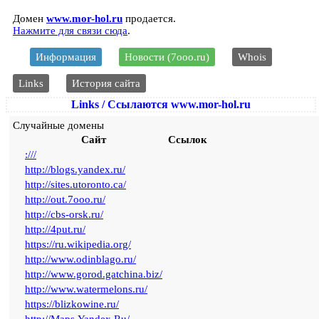
Домен
www.mor-hol.ru
продается.
Нажмите для связи сюда
.
Информация
Новости (7ooo.ru)
Whois
Links
История сайта
Links / Ссылаются www.mor-hol.ru
Случайные домены
Сайт
Ссылок
:///
http://blogs.yandex.ru/
http://sites.utoronto.ca/
http://out.7ooo.ru/
http://cbs-orsk.ru/
http://4put.ru/
https://ru.wikipedia.org/
http://www.odinblago.ru/
http://www.gorod.gatchina.biz/
http://www.watermelons.ru/
https://blizkowine.ru/