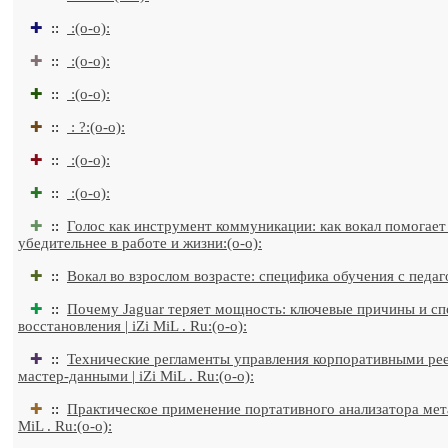
✚
::
:(o-o):
✚
::
:(o-o):
✚
::
:(o-o):
✚
::
: ?:(o-o):
✚
::
:(o-o):
✚
::
:(o-o):
✚
::
Голос как инструмент коммуникации: как вокал помогает
убедительнее в работе и жизни:(o-o):
✚
::
Вокал во взрослом возрасте: специфика обучения с педаго
✚
::
Почему Jaguar теряет мощность: ключевые причины и с
восстановления | iZi MiL . Ru:(o-o):
✚
::
Технические регламенты управления корпоративными ре
мастер-данными | iZi MiL . Ru:(o-o):
✚
::
Практическое применение портативного анализатора метал
MiL . Ru:(o-o):